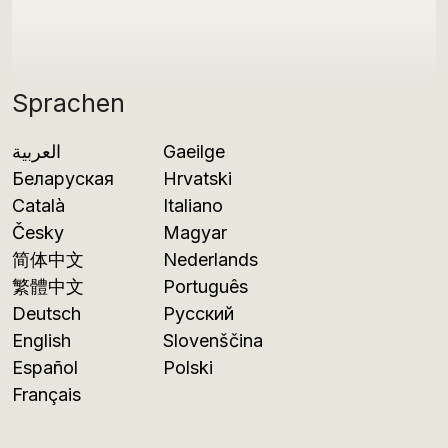
Sprachen
العربية
Gaeilge
Беларуская
Hrvatski
Català
Italiano
Česky
Magyar
简体中文
Nederlands
繁體中文
Português
Deutsch
Русский
English
Slovenščina
Español
Polski
Français