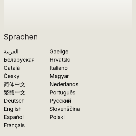
Sprachen
العربية
Gaeilge
Беларуская
Hrvatski
Català
Italiano
Česky
Magyar
简体中文
Nederlands
繁體中文
Português
Deutsch
Русский
English
Slovenščina
Español
Polski
Français