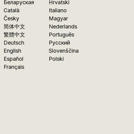
Беларуская
Hrvatski
Català
Italiano
Česky
Magyar
简体中文
Nederlands
繁體中文
Português
Deutsch
Русский
English
Slovenščina
Español
Polski
Français