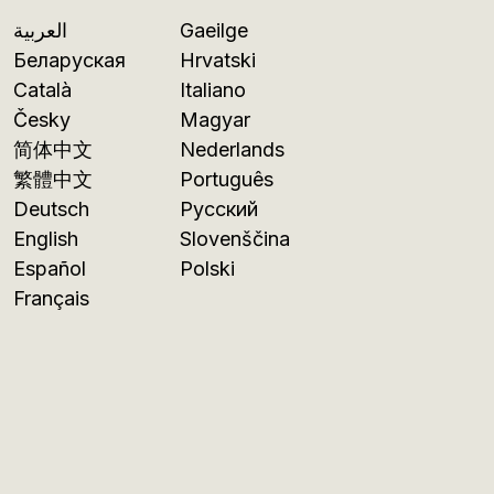
العربية
Gaeilge
Беларуская
Hrvatski
Català
Italiano
Česky
Magyar
简体中文
Nederlands
繁體中文
Português
Deutsch
Русский
English
Slovenščina
Español
Polski
Français