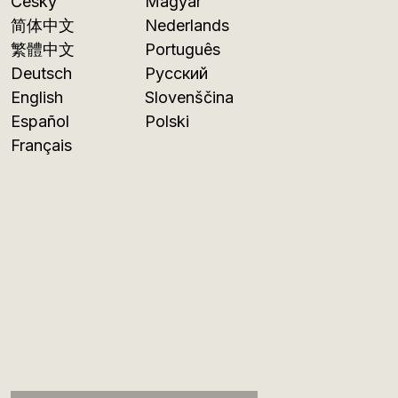
Česky
Magyar
简体中文
Nederlands
繁體中文
Português
Deutsch
Русский
English
Slovenščina
Español
Polski
Français