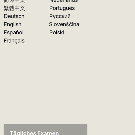
繁體中文
Português
Deutsch
Русский
English
Slovenščina
Español
Polski
Français
Tägliches Examen