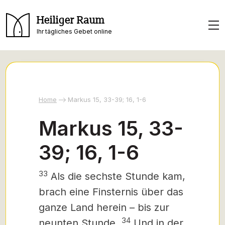
Heiliger Raum
Ihr tägliches Gebet online
Home
Markus 15, 33-39; 16, 1-6
Markus 15, 33-
39; 16, 1-6
33
Als die sechste Stunde kam,
brach eine Finsternis über das
ganze Land herein –
bis zur
34
neunten Stunde.
Und in der