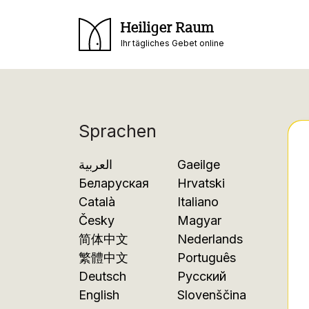
Heiliger Raum
Ihr tägliches Gebet online
Sprachen
العربية
Gaeilge
Беларуская
Hrvatski
Català
Italiano
Česky
Magyar
简体中文
Nederlands
繁體中文
Português
Deutsch
Русский
English
Slovenščina