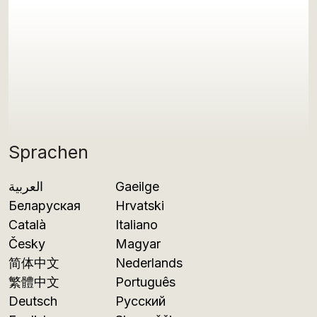
Sprachen
العربية
Gaeilge
Беларуская
Hrvatski
Català
Italiano
Česky
Magyar
简体中文
Nederlands
繁體中文
Português
Deutsch
Русский