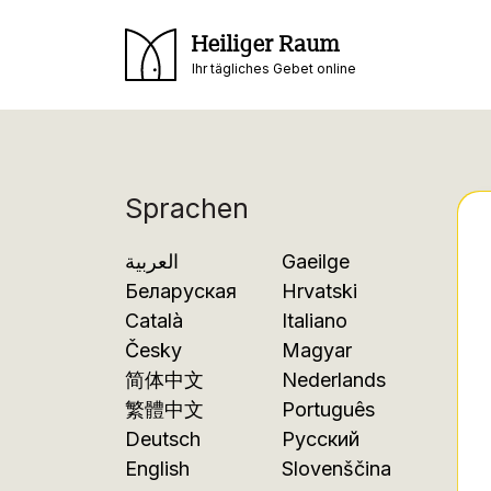
Heiliger Raum
Ihr tägliches Gebet online
Sprachen
العربية
Gaeilge
Беларуская
Hrvatski
Català
Italiano
Česky
Magyar
简体中文
Nederlands
繁體中文
Português
Deutsch
Русский
English
Slovenščina