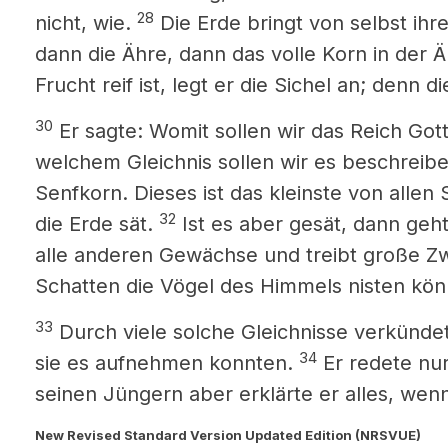
28
nicht, wie.
Die Erde bringt von selbst ihr
dann die Ähre, dann das volle Korn in der 
Frucht reif ist, legt er die Sichel an; denn di
30
Er sagte: Womit sollen wir das Reich Gott
welchem Gleichnis sollen wir es beschreib
Senfkorn. Dieses ist das kleinste von alle
32
die Erde sät.
Ist es aber gesät, dann geht
alle anderen Gewächse und treibt große Zw
Schatten die Vögel des Himmels nisten kön
33
Durch viele solche Gleichnisse verkündet
34
sie es aufnehmen konnten.
Er redete nur
seinen Jüngern aber erklärte er alles, wenn 
New Revised Standard Version Updated Edition (NRSVUE)