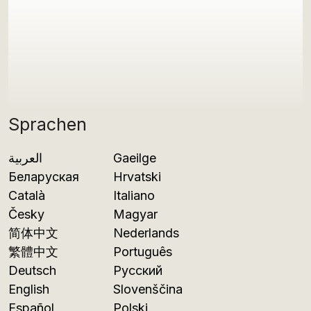
Sprachen
العربية
Gaeilge
Беларуская
Hrvatski
Català
Italiano
Česky
Magyar
简体中文
Nederlands
繁體中文
Português
Deutsch
Русский
English
Slovenščina
Español
Polski