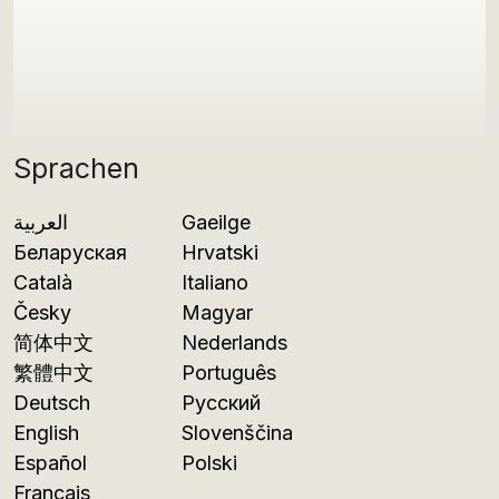
Sprachen
العربية
Gaeilge
Беларуская
Hrvatski
Català
Italiano
Česky
Magyar
简体中文
Nederlands
繁體中文
Português
Deutsch
Русский
English
Slovenščina
Español
Polski
Français