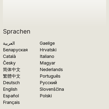
Sprachen
العربية
Gaeilge
Беларуская
Hrvatski
Català
Italiano
Česky
Magyar
简体中文
Nederlands
繁體中文
Português
Deutsch
Русский
English
Slovenščina
Español
Polski
Français