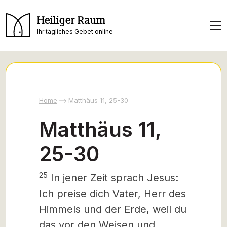
Heiliger Raum
Ihr tägliches Gebet online
Home
Matthäus 11, 25-30
Matthäus 11,
25-30
25
In jener Zeit sprach Jesus:
Ich preise dich
Vater, Herr des
Himmels und der Erde, weil du
das vor den Weisen und