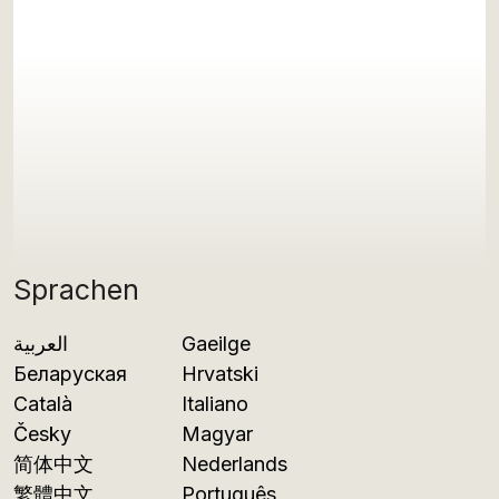
Sprachen
العربية
Gaeilge
Беларуская
Hrvatski
Català
Italiano
Česky
Magyar
简体中文
Nederlands
繁體中文
Português