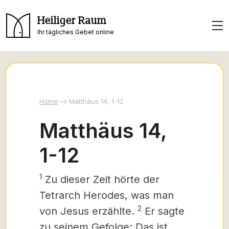
Heiliger Raum
Ihr tägliches Gebet online
Home
Matthäus 14, 1-12
Matthäus 14,
1-12
1
Zu dieser Zeit hörte der
Tetrarch Herodes, was man
2
von Jesus erzählte.
Er sagte
zu seinem Gefolge: Das ist