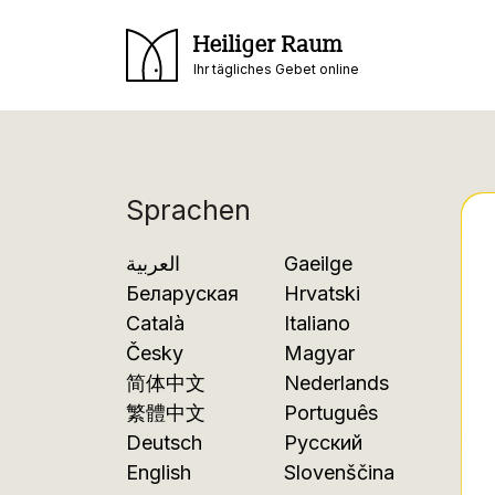
Heiliger Raum
Ihr tägliches Gebet online
Sprachen
العربية
Gaeilge
Беларуская
Hrvatski
Català
Italiano
Česky
Magyar
简体中文
Nederlands
繁體中文
Português
Deutsch
Русский
English
Slovenščina