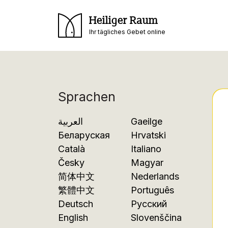
Heiliger Raum
Ihr tägliches Gebet online
Sprachen
العربية
Gaeilge
Беларуская
Hrvatski
Català
Italiano
Česky
Magyar
简体中文
Nederlands
繁體中文
Português
Deutsch
Русский
English
Slovenščina