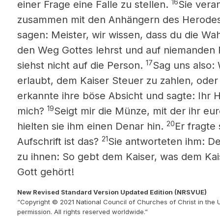
16
einer Frage eine Falle zu stellen.
Sie vera
zusammen mit den Anhängern des Herodes
sagen: Meister, wir wissen, dass du die Wa
den Weg Gottes lehrst und auf niemanden 
17
siehst nicht auf die Person.
Sag uns also: 
erlaubt, dem Kaiser Steuer zu zahlen, oder 
erkannte ihre böse Absicht und sagte: Ihr 
19
mich?
Seigt mir die Münze, mit der ihr eu
20
hielten sie ihm einen Denar hin.
Er fragte
21
Aufschrift ist das?
Sie antworteten ihm: De
zu ihnen: So gebt dem Kaiser, was dem Kai
Gott gehört!
New Revised Standard Version Updated Edition (NRSVUE)
“Copyright © 2021 National Council of Churches of Christ in the 
permission. All rights reserved worldwide.”