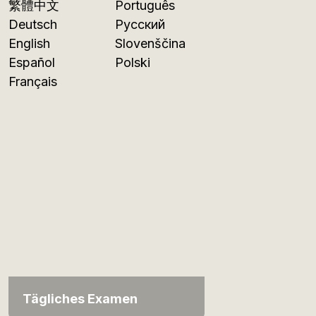
繁體中文
Português
Deutsch
Русский
English
Slovenščina
Español
Polski
Français
Tägliches Examen