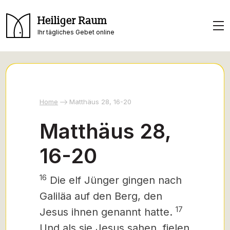
Heiliger Raum
Ihr tägliches Gebet online
Home
Matthäus 28, 16-20
Matthäus 28,
16-20
16
Die elf Jünger gingen nach
Galiläa auf den Berg, den
17
Jesus ihnen genannt hatte.
Und als sie Jesus sahen, fielen