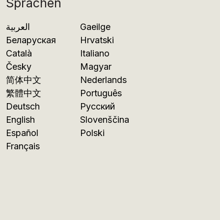
Sprachen
العربية
Gaeilge
Беларуская
Hrvatski
Català
Italiano
Česky
Magyar
简体中文
Nederlands
繁體中文
Português
Deutsch
Русский
English
Slovenščina
Español
Polski
Français