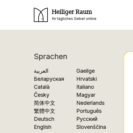
Heiliger Raum
Ihr tägliches Gebet online
Sprachen
العربية
Gaeilge
Беларуская
Hrvatski
Català
Italiano
Česky
Magyar
简体中文
Nederlands
繁體中文
Português
Deutsch
Русский
English
Slovenščina