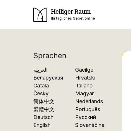
Heiliger Raum
Ihr tägliches Gebet online
Sprachen
العربية
Gaeilge
Беларуская
Hrvatski
Català
Italiano
Česky
Magyar
简体中文
Nederlands
繁體中文
Português
Deutsch
Русский
English
Slovenščina