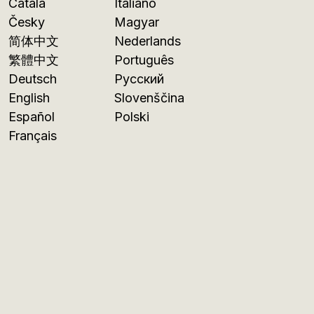
Català
Italiano
Česky
Magyar
简体中文
Nederlands
繁體中文
Português
Deutsch
Русский
English
Slovenščina
Español
Polski
Français