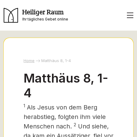
Heiliger Raum
Ihr tägliches Gebet online
Home
Matthäus 8, 1-4
Matthäus 8, 1-
4
1
Als Jesus
von dem Berg
herabstieg, folgten ihm viele
2
Menschen nach.
Und siehe,
da kam ein Aussätziger, fiel vor