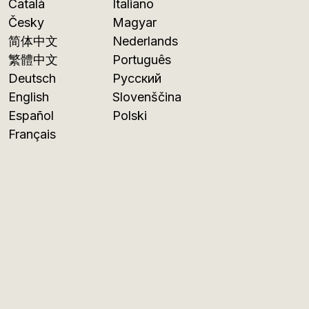
Català
Italiano
Česky
Magyar
简体中文
Nederlands
繁體中文
Português
Deutsch
Русский
English
Slovenščina
Español
Polski
Français