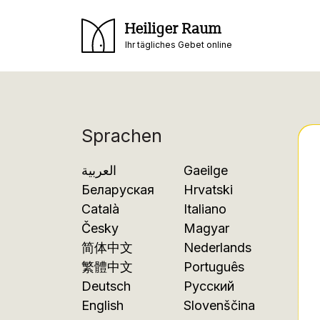
Heiliger Raum
Ihr tägliches Gebet online
Sprachen
العربية
Gaeilge
Беларуская
Hrvatski
Català
Italiano
Česky
Magyar
简体中文
Nederlands
繁體中文
Português
Deutsch
Русский
English
Slovenščina