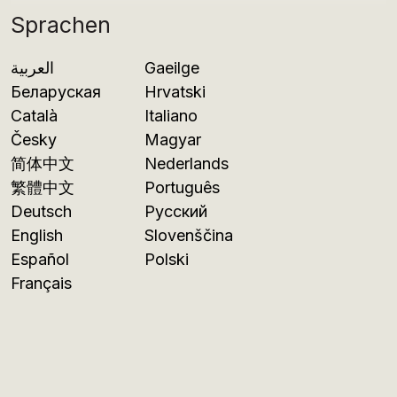
Sprachen
العربية
Gaeilge
Беларуская
Hrvatski
Català
Italiano
Česky
Magyar
简体中文
Nederlands
繁體中文
Português
Deutsch
Русский
English
Slovenščina
Español
Polski
Français