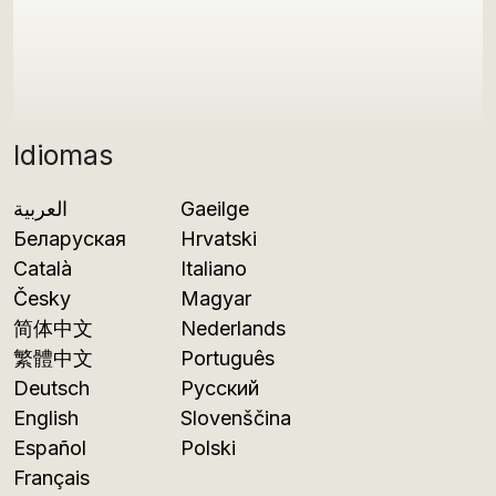
Idiomas
العربية
Gaeilge
Беларуская
Hrvatski
Català
Italiano
Česky
Magyar
简体中文
Nederlands
繁體中文
Português
Deutsch
Русский
English
Slovenščina
Español
Polski
Français