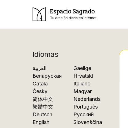
Espacio Sagrado
Tu oración diaria en Internet
Idiomas
العربية
Gaeilge
Беларуская
Hrvatski
Català
Italiano
Česky
Magyar
简体中文
Nederlands
繁體中文
Português
Deutsch
Русский
English
Slovenščina