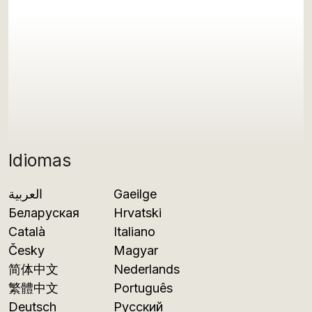
Idiomas
العربية
Gaeilge
Беларуская
Hrvatski
Català
Italiano
Česky
Magyar
简体中文
Nederlands
繁體中文
Português
Deutsch
Русский