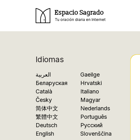
Espacio Sagrado
Tu oración diaria en Internet
Idiomas
العربية
Gaeilge
Беларуская
Hrvatski
Català
Italiano
Česky
Magyar
简体中文
Nederlands
繁體中文
Português
Deutsch
Русский
English
Slovenščina