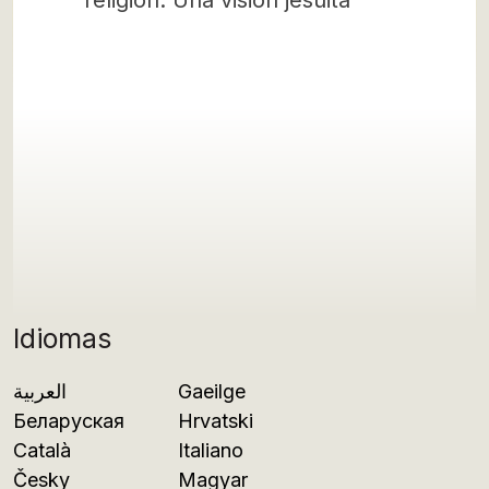
religión: Una visión jesuita
Idiomas
العربية
Gaeilge
Беларуская
Hrvatski
Català
Italiano
Česky
Magyar