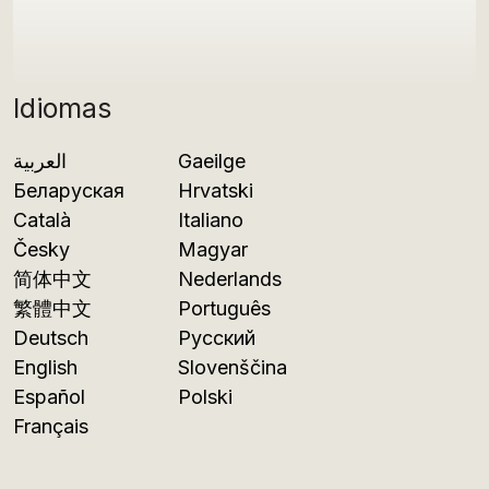
Idiomas
العربية
Gaeilge
Беларуская
Hrvatski
Català
Italiano
Česky
Magyar
简体中文
Nederlands
繁體中文
Português
Deutsch
Русский
English
Slovenščina
Español
Polski
Français