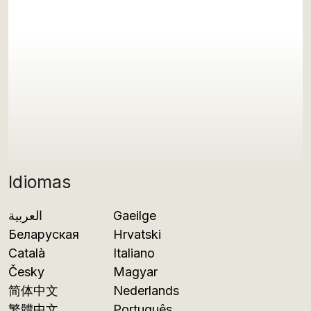
Idiomas
العربية
Gaeilge
Беларуская
Hrvatski
Català
Italiano
Česky
Magyar
简体中文
Nederlands
繁體中文
Português