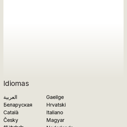
Idiomas
العربية
Gaeilge
Беларуская
Hrvatski
Català
Italiano
Česky
Magyar