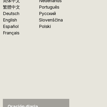
简体中文
Nederlands
繁體中文
Português
Deutsch
Русский
English
Slovenščina
Español
Polski
Français
Oración diaria