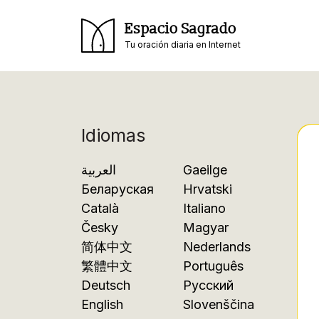
Espacio Sagrado
Tu oración diaria en Internet
Idiomas
العربية
Gaeilge
Беларуская
Hrvatski
Català
Italiano
Česky
Magyar
简体中文
Nederlands
繁體中文
Português
Deutsch
Русский
English
Slovenščina