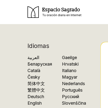
Espacio Sagrado
Tu oración diaria en Internet
Idiomas
العربية
Gaeilge
Беларуская
Hrvatski
Català
Italiano
Česky
Magyar
简体中文
Nederlands
繁體中文
Português
Deutsch
Русский
English
Slovenščina