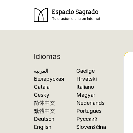
Espacio Sagrado
Tu oración diaria en Internet
Idiomas
العربية
Gaeilge
Беларуская
Hrvatski
Català
Italiano
Česky
Magyar
简体中文
Nederlands
繁體中文
Português
Deutsch
Русский
English
Slovenščina