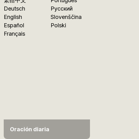
繁體中文
Português
Deutsch
Русский
English
Slovenščina
Español
Polski
Français
Oración diaria