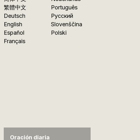
繁體中文
Português
Deutsch
Русский
English
Slovenščina
Español
Polski
Français
Oración diaria