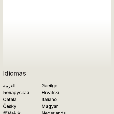
Idiomas
العربية
Gaeilge
Беларуская
Hrvatski
Català
Italiano
Česky
Magyar
简体中文
Nederlands