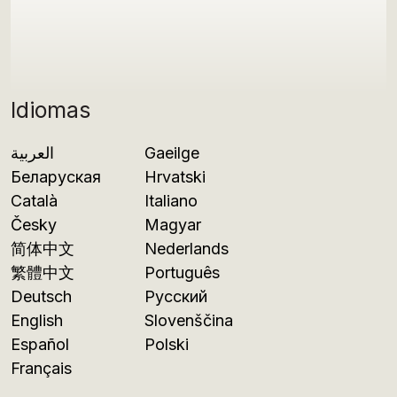
Idiomas
العربية
Gaeilge
Беларуская
Hrvatski
Català
Italiano
Česky
Magyar
简体中文
Nederlands
繁體中文
Português
Deutsch
Русский
English
Slovenščina
Español
Polski
Français