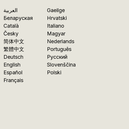
العربية
Gaeilge
Беларуская
Hrvatski
Català
Italiano
Česky
Magyar
简体中文
Nederlands
繁體中文
Português
Deutsch
Русский
English
Slovenščina
Español
Polski
Français