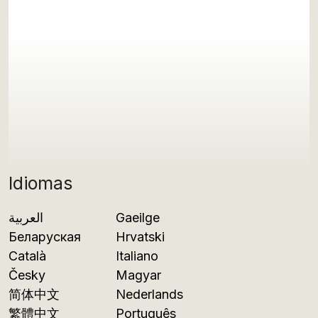
Idiomas
العربية
Gaeilge
Беларуская
Hrvatski
Català
Italiano
Česky
Magyar
简体中文
Nederlands
繁體中文
Português