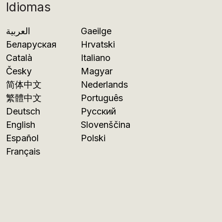
Idiomas
العربية
Gaeilge
Беларуская
Hrvatski
Català
Italiano
Česky
Magyar
简体中文
Nederlands
繁體中文
Português
Deutsch
Русский
English
Slovenščina
Español
Polski
Français