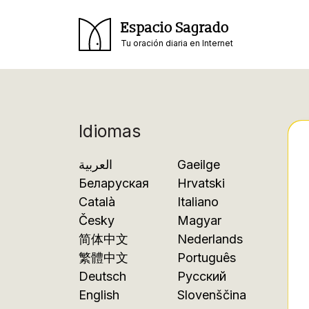
Espacio Sagrado
Tu oración diaria en Internet
Idiomas
العربية
Gaeilge
Беларуская
Hrvatski
Català
Italiano
Česky
Magyar
简体中文
Nederlands
繁體中文
Português
Deutsch
Русский
English
Slovenščina