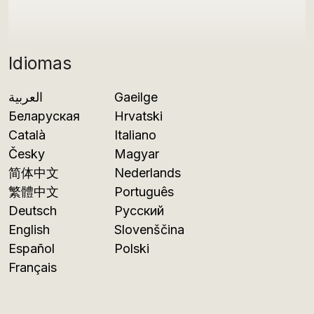
Idiomas
العربية
Gaeilge
Беларуская
Hrvatski
Català
Italiano
Česky
Magyar
简体中文
Nederlands
繁體中文
Português
Deutsch
Русский
English
Slovenščina
Español
Polski
Français