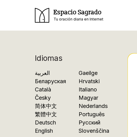
Espacio Sagrado
Tu oración diaria en Internet
Idiomas
العربية
Gaeilge
Беларуская
Hrvatski
Català
Italiano
Česky
Magyar
简体中文
Nederlands
繁體中文
Português
Deutsch
Русский
English
Slovenščina