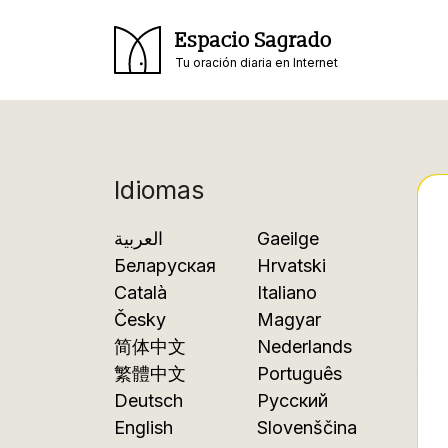
Espacio Sagrado
Tu oración diaria en Internet
Idiomas
العربية
Gaeilge
Беларуская
Hrvatski
Català
Italiano
Česky
Magyar
简体中文
Nederlands
繁體中文
Português
Deutsch
Русский
English
Slovenščina