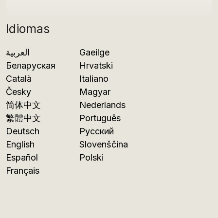
Idiomas
العربية
Gaeilge
Беларуская
Hrvatski
Català
Italiano
Česky
Magyar
简体中文
Nederlands
繁體中文
Português
Deutsch
Русский
English
Slovenščina
Español
Polski
Français