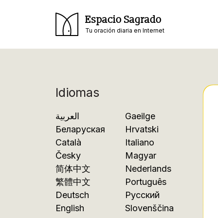
Espacio Sagrado
Tu oración diaria en Internet
Idiomas
العربية
Gaeilge
Беларуская
Hrvatski
Català
Italiano
Česky
Magyar
简体中文
Nederlands
繁體中文
Português
Deutsch
Русский
English
Slovenščina