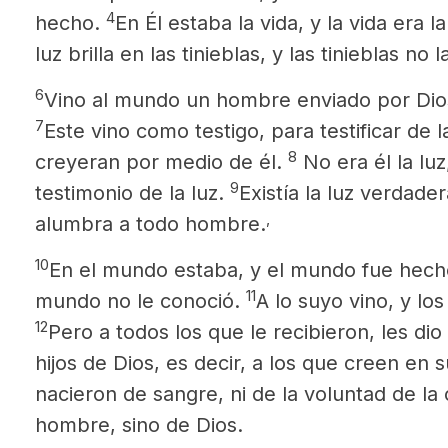
4
hecho.
En Él estaba la vida,
y la vida era l
luz brilla en las tinieblas, y las tinieblas n
6
Vino al mundo un hombre enviado por Dio
7
Este vino como testigo, para testificar de l
8
creyeran por medio de él.
No era él la luz
9
testimonio de la luz.
Existía la luz verdade
,
alumbra a todo hombre.
10
En el mundo estaba, y el mundo fue hecho
11
mundo no le conoció.
A lo suyo vino,
y los
12
Pero a todos los que le recibieron, les dio
hijos de Dios, es decir, a los que creen en
nacieron de sangre, ni de la voluntad de la 
hombre, sino de Dios.