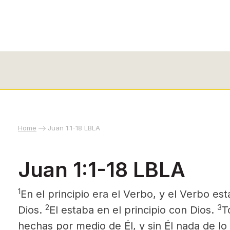
Home
Juan 1:1-18 LBLA
Juan 1:1-18 LBLA
1
En el principio era el Verbo, y el Verbo es
2
3
Dios.
El estaba en el principio con Dios.
T
hechas por medio de Él, y sin Él nada de lo