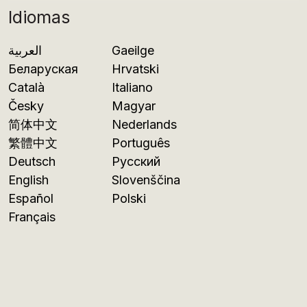
Idiomas
العربية
Gaeilge
Беларуская
Hrvatski
Català
Italiano
Česky
Magyar
简体中文
Nederlands
繁體中文
Português
Deutsch
Русский
English
Slovenščina
Español
Polski
Français